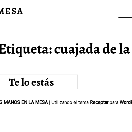
 MESA
Etiqueta:
cuajada de la
Te lo estás
perdiendo.
S MANOS EN LA MESA
|
Utilizando el tema
Receptar
para
Word
EASONENSE
Te lo estás perdiendo.