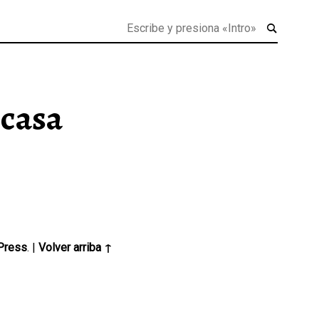
 casa
Press
.
|
Volver arriba ↑