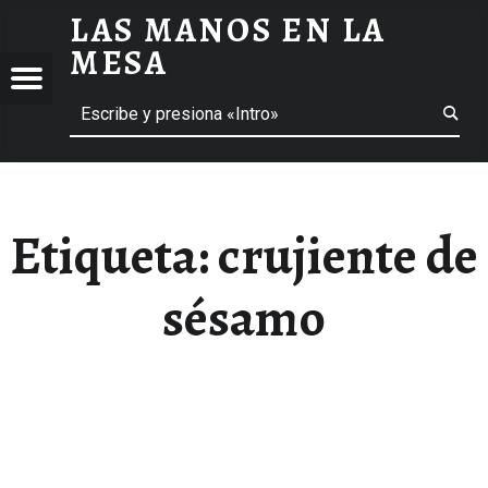
LAS MANOS EN LA
CRUJIENTE DE SÉSAMO ARCHIVOS - LAS MANOS EN LA MESA
MESA
Menú
Buscar
BLOG DE GASTRONOMÍA Y EXPERIENCIAS GASTRONÓMICAS
OS
A
 GASTRONÓMICAS
Etiqueta:
crujiente de
sésamo