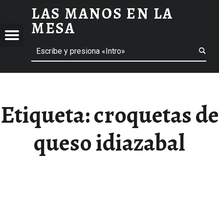
LAS MANOS EN LA
CROQUETAS DE QUESO IDIAZABAL ARCHIVOS - LAS MANOS EN LA MESA
MESA
Menú
Buscar
BLOG DE GASTRONOMÍA Y EXPERIENCIAS GASTRONÓMICAS
OS
A
 GASTRONÓMICAS
Etiqueta:
croquetas de
queso idiazabal