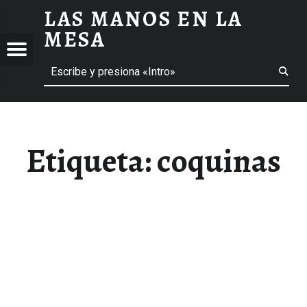
LAS MANOS EN LA
COQUINAS ARCHIVOS - LAS MANOS EN LA MESA
MESA
Menú
Buscar
BLOG DE GASTRONOMÍA Y EXPERIENCIAS GASTRONÓMICAS
OS
A
 GASTRONÓMICAS
Etiqueta:
coquinas