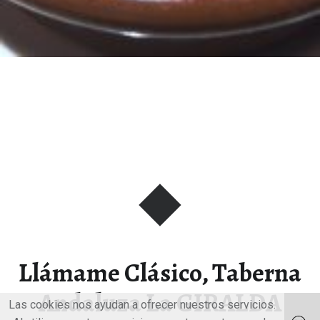
Llámame Clásico, Taberna
Andaluza La GIRALDA
Las cookies nos ayudan a ofrecer nuestros servicios.