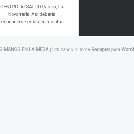
CENTRO de SALUD Gastro, La
Navarreria. Así debería
reconocerse establecimientos
como éste,…
“CENTRO de SALUD Gastro, La Navarreria”
Continuar leyendo
…
S MANOS EN LA MESA
|
Utilizando el tema
Receptar
para
Word