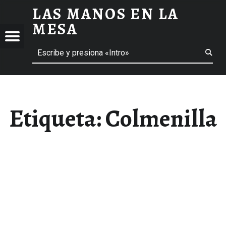
LAS MANOS EN LA
COLMENILLA ARCHIVOS - LAS MANOS EN LA MESA
MESA
Menú
Buscar
BLOG DE GASTRONOMÍA Y EXPERIENCIAS GASTRONÓMICAS
OS
A
 GASTRONÓMICAS
Etiqueta:
Colmenilla