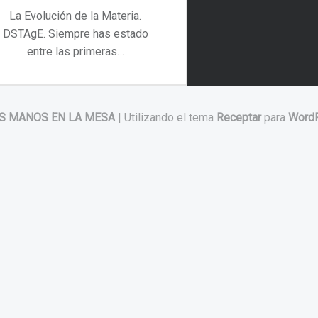
La Evolución de la Materia.
DSTAgE. Siempre has estado
entre las primeras…
“La Evolución de la Materia. DSTAgE”
Continuar leyendo
…
S MANOS EN LA MESA
|
Utilizando el tema
Receptar
para
Word