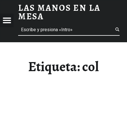
LAS MANOS EN LA
COL ARCHIVOS - LAS MANOS EN LA MESA
MESA
Menú
Buscar
BLOG DE GASTRONOMÍA Y EXPERIENCIAS GASTRONÓMICAS
OS
A
 GASTRONÓMICAS
Etiqueta:
col