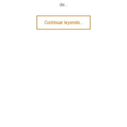
de…
“De regreso a Japón. Pilar Akaneya”
Continuar leyendo
…