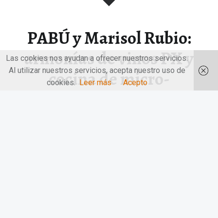
PABÚ y Marisol Rubio:
armonías de vinos PX y
Las cookies nos ayudan a ofrecer nuestros servicios.
Al utilizar nuestros servicios, acepta nuestro uso de
cocina de micro-
cookies.
Leer más
Acepto
temporada
PABÚ y Marisol Rubio: armonías de vinos PX y cocina de
micro-temporada.…
“PABÚ y Marisol Rubio: armonías de vinos PX y cocina de micro-temporada”
Continuar leyendo
…