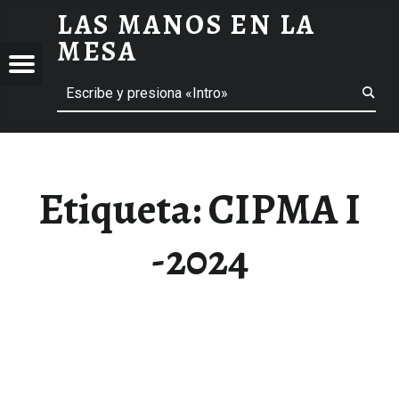
LAS MANOS EN LA
CIPMA I -2024 ARCHIVOS - LAS MANOS EN LA MESA
MESA
Menú
Buscar
BLOG DE GASTRONOMÍA Y EXPERIENCIAS GASTRONÓMICAS
OS
A
 GASTRONÓMICAS
Etiqueta:
CIPMA I
-2024