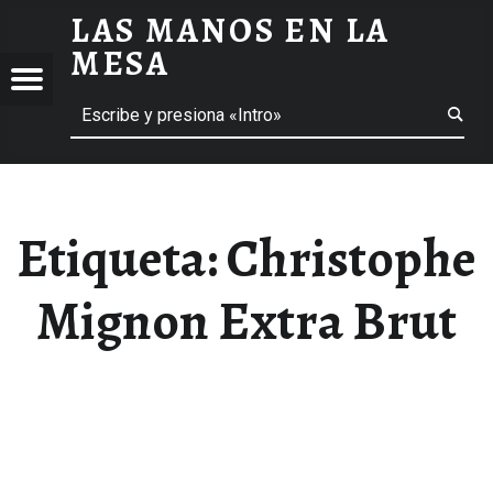
LAS MANOS EN LA
CHRISTOPHE MIGNON EXTRA BRUT ARCHIVOS - LAS MANOS EN LA MESA
MESA
Menú
Buscar
BLOG DE GASTRONOMÍA Y EXPERIENCIAS GASTRONÓMICAS
OS
A
 GASTRONÓMICAS
Etiqueta:
Christophe
Mignon Extra Brut