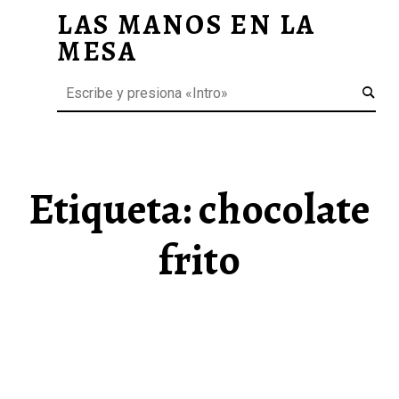
LAS MANOS EN LA
CHOCOLATE FRITO ARCHIVOS - LAS MANOS EN LA MESA
MESA
Menú
Buscar
BLOG DE GASTRONOMÍA Y EXPERIENCIAS GASTRONÓMICAS
OS
A
 GASTRONÓMICAS
Etiqueta:
chocolate
frito