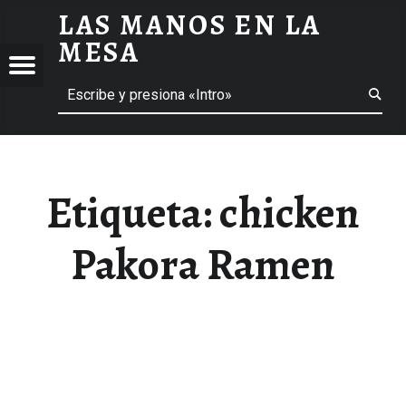
LAS MANOS EN LA
CHICKEN PAKORA RAMEN ARCHIVOS - LAS MANOS EN LA MESA
MESA
Menú
Buscar
BLOG DE GASTRONOMÍA Y EXPERIENCIAS GASTRONÓMICAS
OS
A
 GASTRONÓMICAS
Etiqueta:
chicken
Pakora Ramen