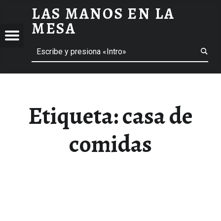
LAS MANOS EN LA
CASA DE COMIDAS ARCHIVOS - LAS MANOS EN LA MESA
MESA
Menú
Buscar
BLOG DE GASTRONOMÍA Y EXPERIENCIAS GASTRONÓMICAS
OS
A
 GASTRONÓMICAS
Etiqueta:
casa de
comidas