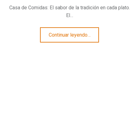
Casa de Comidas: El sabor de la tradición en cada plato.
El…
“Casa de Comidas: El sabor de la tradición en cada plato”
Continuar leyendo
…