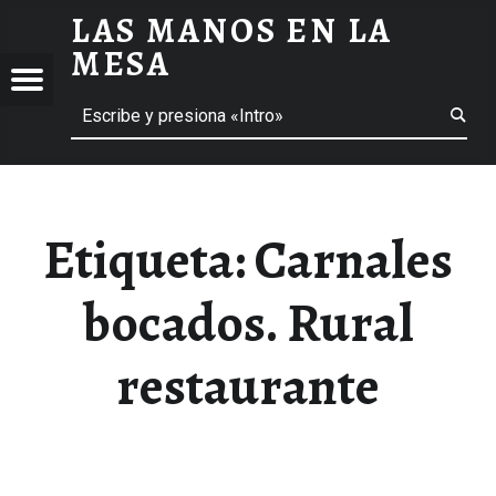
LAS MANOS EN LA
CARNALES BOCADOS. RURAL RESTAURANTE ARCHIVOS - LAS MANOS EN LA MESA
MESA
Menú
Buscar
BLOG DE GASTRONOMÍA Y EXPERIENCIAS GASTRONÓMICAS
OS
A
 GASTRONÓMICAS
Etiqueta:
Carnales
bocados. Rural
restaurante