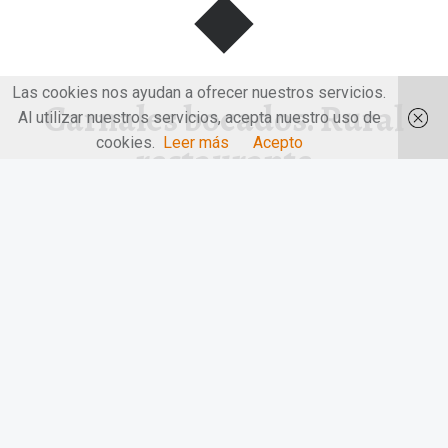
Las cookies nos ayudan a ofrecer nuestros servicios.
Carnales bocados. Rural
Al utilizar nuestros servicios, acepta nuestro uso de
cookies.
Leer más
Acepto
restaurante
Carnales bocados. Rural restaurante. Un empírico Pasaje
de Emociones a través de…
“Carnales bocados. Rural restaurante”
Continuar leyendo
…
© 2026
LAS MANOS EN LA MESA
|
Utilizando