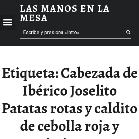
LAS MANOS EN LA
CABEZADA DE IBÉRICO JOSELITO PATATAS ROTAS Y CALDITO DE CEBOLLA ROJA Y PIMIENTOS ARCHIVOS - LAS MANOS EN LA MESA
MESA
Menú
Buscar
BLOG DE GASTRONOMÍA Y EXPERIENCIAS GASTRONÓMICAS
OS
A
 GASTRONÓMICAS
Etiqueta:
Cabezada de
Ibérico Joselito
Patatas rotas y caldito
de cebolla roja y