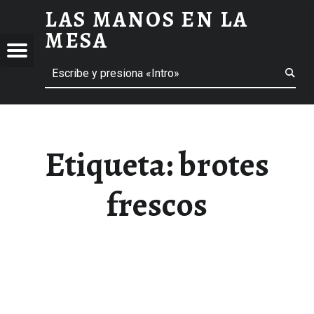
LAS MANOS EN LA
BROTES FRESCOS ARCHIVOS - LAS MANOS EN LA MESA
MESA
Menú
Buscar
BLOG DE GASTRONOMÍA Y EXPERIENCIAS GASTRONÓMICAS
OS
A
 GASTRONÓMICAS
Etiqueta:
brotes
frescos