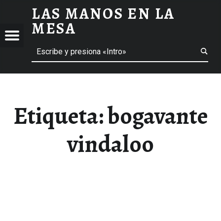
LAS MANOS EN LA
BOGAVANTE VINDALOO ARCHIVOS - LAS MANOS EN LA MESA
MESA
Menú
Buscar
BLOG DE GASTRONOMÍA Y EXPERIENCIAS GASTRONÓMICAS
OS
A
 GASTRONÓMICAS
Etiqueta:
bogavante
vindaloo