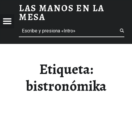
LAS MANOS EN LA
BISTRONÓMIKA ARCHIVOS - LAS MANOS EN LA MESA
MESA
Menú
Buscar
BLOG DE GASTRONOMÍA Y EXPERIENCIAS GASTRONÓMICAS
OS
A
 GASTRONÓMICAS
Etiqueta:
bistronómika