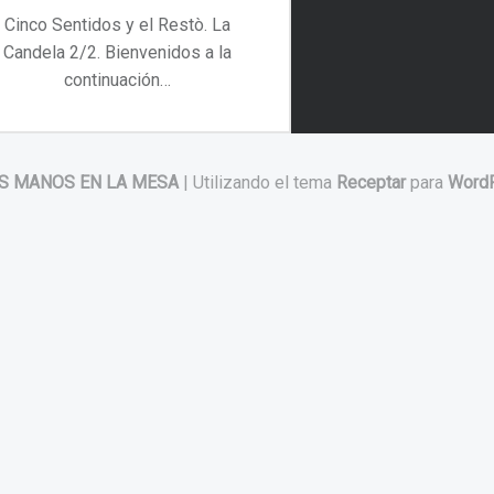
Cinco Sentidos y el Restò. La
Candela 2/2. Bienvenidos a la
continuación…
“Cinco Sentidos y el Restò. La Candela 2/2”
Continuar leyendo
…
S MANOS EN LA MESA
|
Utilizando el tema
Receptar
para
Word