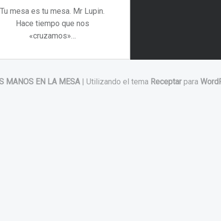
Tu mesa es tu mesa. Mr Lupin.
Hace tiempo que nos
«cruzamos»…
“Tu mesa es tu mesa. Mr Lupin”
Continuar leyendo
…
S MANOS EN LA MESA
|
Utilizando el tema
Receptar
para
Word