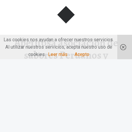
Apetitosa asociación de
Las cookies nos ayudan a ofrecer nuestros servicios.
Al utilizar nuestros servicios, acepta nuestro uso de
sabores Peruanos y
cookies.
Leer más
Acepto
Asiáticos. Tripea.
Apetitosa asociación de sabores Peruanos y Asiáticos.
Tripea. Un concepto de «market…
“Apetitosa asociación de sabores Peruanos y Asiáticos. Tripea.”
Continuar leyendo
…