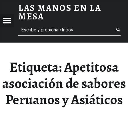
LAS MANOS EN LA
APETITOSA ASOCIACIÓN DE SABORES PERUANOS Y ASIÁTICOS ARCHIVOS - LAS MANOS EN LA MESA
MESA
Menú
Buscar
BLOG DE GASTRONOMÍA Y EXPERIENCIAS GASTRONÓMICAS
OS
A
 GASTRONÓMICAS
Etiqueta:
Apetitosa
asociación de sabores
Peruanos y Asiáticos