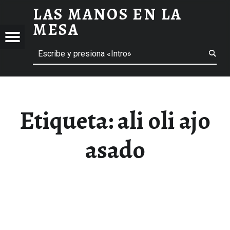
LAS MANOS EN LA
ALI OLI AJO ASADO ARCHIVOS - LAS MANOS EN LA MESA
MESA
Menú
Buscar
BLOG DE GASTRONOMÍA Y EXPERIENCIAS GASTRONÓMICAS
OS
A
 GASTRONÓMICAS
Etiqueta:
ali oli ajo
asado