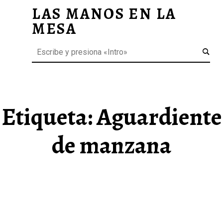
LAS MANOS EN LA
AGUARDIENTE DE MANZANA ARCHIVOS - LAS MANOS EN LA MESA
MESA
Menú
Buscar
BLOG DE GASTRONOMÍA Y EXPERIENCIAS GASTRONÓMICAS
OS
A
 GASTRONÓMICAS
Etiqueta:
Aguardiente
de manzana