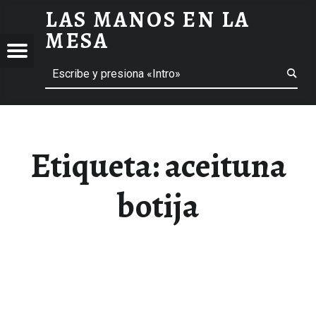
LAS MANOS EN LA
ACEITUNA BOTIJA ARCHIVOS - LAS MANOS EN LA MESA
MESA
Menú
Buscar
BLOG DE GASTRONOMÍA Y EXPERIENCIAS GASTRONÓMICAS
OS
A
 GASTRONÓMICAS
Etiqueta:
aceituna
botija