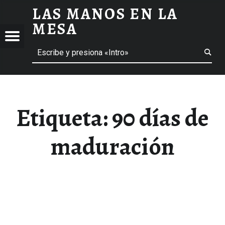
LAS MANOS EN LA
90 DÍAS DE MADURACIÓN ARCHIVOS - LAS MANOS EN LA MESA
MESA
Menú
Buscar
BLOG DE GASTRONOMÍA Y EXPERIENCIAS GASTRONÓMICAS
OS
A
 GASTRONÓMICAS
Etiqueta:
90 días de
maduración