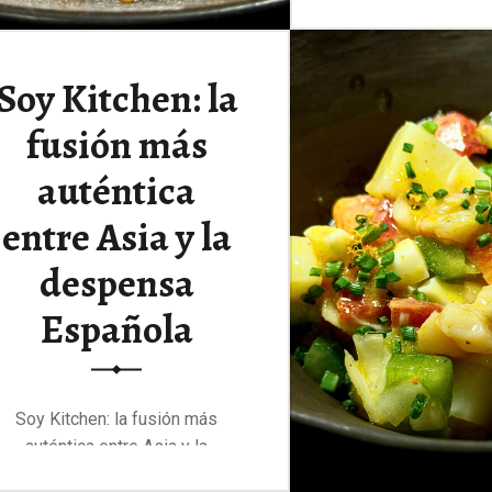
Continuar le
Soy Kitchen: la
fusión más
auténtica
entre Asia y la
despensa
Española
Soy Kitchen: la fusión más
auténtica entre Asia y la
despensa Española.…