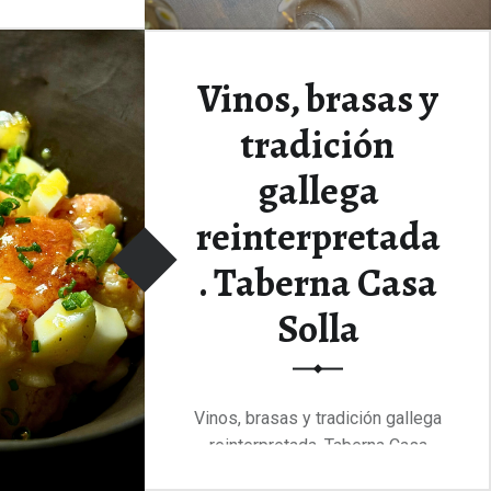
“Donde la barriga se alegra y el alma sonríe. Barbudo”
yendo
…
Vinos, brasas y
tradición
gallega
reinterpretada
. Taberna Casa
Solla
Vinos, brasas y tradición gallega
reinterpretada. Taberna Casa
Solla En el mismo…