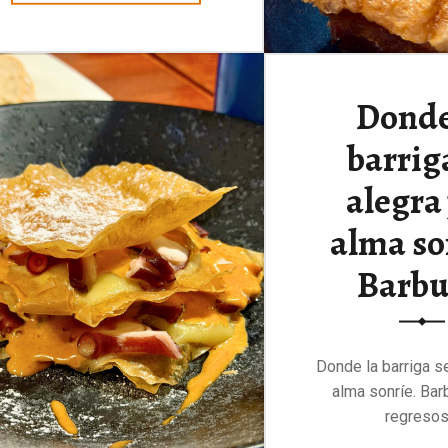
Donde
barrig
alegra 
alma so
Barb
Donde la barriga se
alma sonríe. Bar
regreso