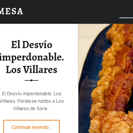
 MESA
El Desvío
imperdonable.
Los Villares
El Desvío imperdonable. Los
Villares. Perderse rumbo a Los
Villares de Soria…
“El Desvío imperdonable. Los Villares”
Continuar leyendo
…