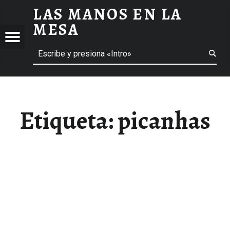
LAS MANOS EN LA
PICANHAS ARCHIVOS - LAS MANOS EN LA MESA
MESA
Menú
Buscar
BLOG DE GASTRONOMÍA Y EXPERIENCIAS GASTRONÓMICAS
OS
A
 GASTRONÓMICAS
Etiqueta:
picanhas