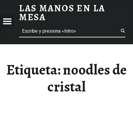
LAS MANOS EN LA
NOODLES DE CRISTAL ARCHIVOS - LAS MANOS EN LA MESA
MESA
Menú
Buscar
BLOG DE GASTRONOMÍA Y EXPERIENCIAS GASTRONÓMICAS
OS
A
 GASTRONÓMICAS
Etiqueta:
noodles de
cristal