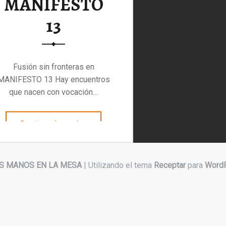
MANIFESTO
13
Fusión sin fronteras en
MANIFESTO 13 Hay encuentros
que nacen con vocación…
“Fusión sin fronteras en MANIFESTO 13”
Continuar leyendo
…
S MANOS EN LA MESA
|
Utilizando el tema
Receptar
para
Word