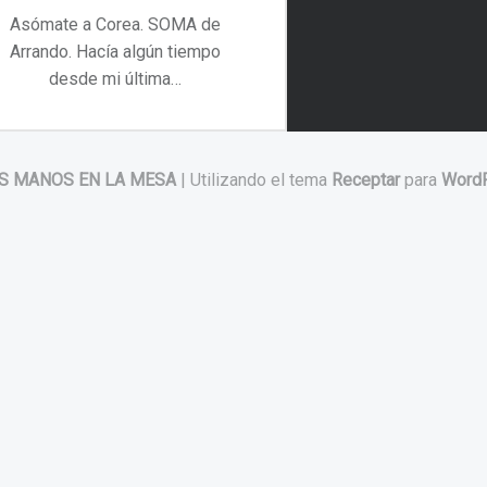
Asómate a Corea. SOMA de
Arrando. Hacía algún tiempo
desde mi última…
“Asómate a Corea. SOMA de Arrando”
Continuar leyendo
…
S MANOS EN LA MESA
|
Utilizando el tema
Receptar
para
Word