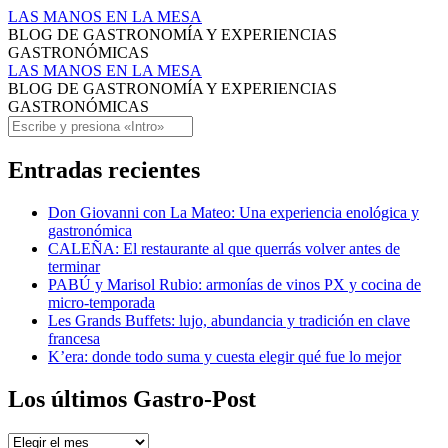
Mario
LAS MANOS EN LA MESA
BLOG DE GASTRONOMÍA Y EXPERIENCIAS
Sánchez
GASTRONÓMICAS
Archivos
Mario
LAS MANOS EN LA MESA
BLOG DE GASTRONOMÍA Y EXPERIENCIAS
-
Sánchez
GASTRONÓMICAS
LAS
Archivos
Saltar
Buscar
al
MANOS
-
contenido
Entradas recientes
EN
LAS
LA
MANOS
Don Giovanni con La Mateo: Una experiencia enológica y
gastronómica
MESA
EN
CALEÑA: El restaurante al que querrás volver antes de
LA
terminar
PABÚ y Marisol Rubio: armonías de vinos PX y cocina de
MESA
micro-temporada
Les Grands Buffets: lujo, abundancia y tradición en clave
francesa
K’era: donde todo suma y cuesta elegir qué fue lo mejor
Los últimos Gastro-Post
Los