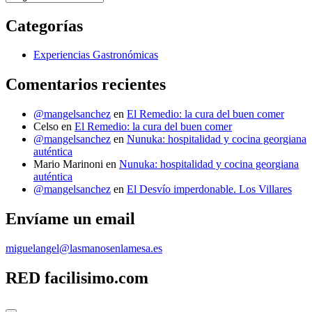
últimos
Gastro-
Categorías
Post
Experiencias Gastronómicas
Comentarios recientes
@mangelsanchez
en
El Remedio: la cura del buen comer
Celso
en
El Remedio: la cura del buen comer
@mangelsanchez
en
Nunuka: hospitalidad y cocina georgiana
auténtica
Mario Marinoni
en
Nunuka: hospitalidad y cocina georgiana
auténtica
@mangelsanchez
en
El Desvío imperdonable. Los Villares
Envíame un email
miguelangel@lasmanosenlamesa.es
RED facilisimo.com