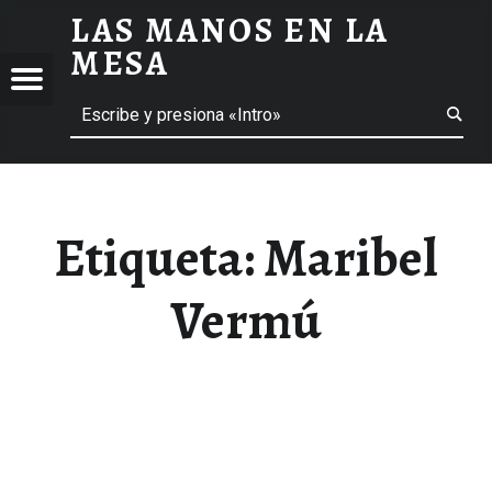
LAS MANOS EN LA
MARIBEL VERMÚ ARCHIVOS - LAS MANOS EN LA MESA
MESA
Menú
Buscar
BLOG DE GASTRONOMÍA Y EXPERIENCIAS GASTRONÓMICAS
OS
A
 GASTRONÓMICAS
Etiqueta:
Maribel
Vermú