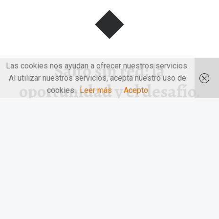
Salto sin red: la
Las cookies nos ayudan a ofrecer nuestros servicios.
Al utilizar nuestros servicios, acepta nuestro uso de
oportunidad y el desafío.
cookies.
Leer más
Acepto
TETSU
Salto sin red: la oportunidad y el desafío. TETSU. TETSU es
desafío…
“Salto sin red: la oportunidad y el desafío. TETSU”
Continuar leyendo
…