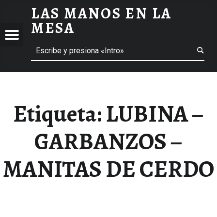
LAS MANOS EN LA
LUBINA - GARBANZOS - MANITAS DE CERDO ARCHIVOS - LAS MANOS EN LA MESA
MESA
Menú
Buscar
BLOG DE GASTRONOMÍA Y EXPERIENCIAS GASTRONÓMICAS
OS
A
 GASTRONÓMICAS
Etiqueta:
LUBINA –
GARBANZOS –
MANITAS DE CERDO