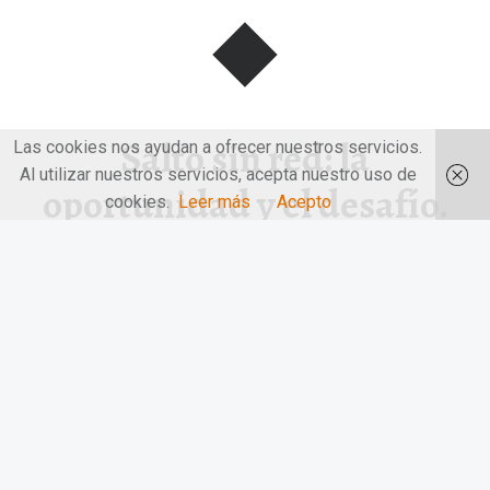
Salto sin red: la
Las cookies nos ayudan a ofrecer nuestros servicios.
Al utilizar nuestros servicios, acepta nuestro uso de
oportunidad y el desafío.
cookies.
Leer más
Acepto
TETSU
Salto sin red: la oportunidad y el desafío. TETSU. TETSU es
desafío…
“Salto sin red: la oportunidad y el desafío. TETSU”
Continuar leyendo
…