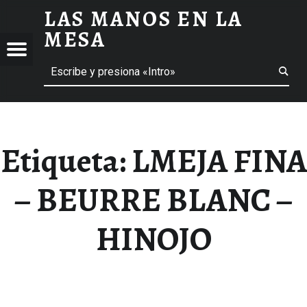
LAS MANOS EN LA
LMEJA FINA - BEURRE BLANC - HINOJO ARCHIVOS - LAS MANOS EN LA MESA
MESA
Menú
Buscar
BLOG DE GASTRONOMÍA Y EXPERIENCIAS GASTRONÓMICAS
OS
A
 GASTRONÓMICAS
Etiqueta:
LMEJA FINA
– BEURRE BLANC –
HINOJO