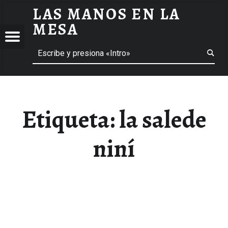
LAS MANOS EN LA
LA SALEDE NINÍ ARCHIVOS - LAS MANOS EN LA MESA
MESA
Menú
Buscar
BLOG DE GASTRONOMÍA Y EXPERIENCIAS GASTRONÓMICAS
OS
A
 GASTRONÓMICAS
Etiqueta:
la salede
niní