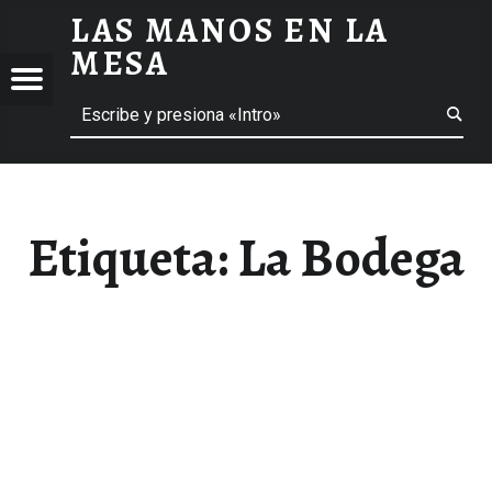
LAS MANOS EN LA
LA BODEGA ARCHIVOS - LAS MANOS EN LA MESA
MESA
Menú
Buscar
BLOG DE GASTRONOMÍA Y EXPERIENCIAS GASTRONÓMICAS
OS
A
 GASTRONÓMICAS
Etiqueta:
La Bodega