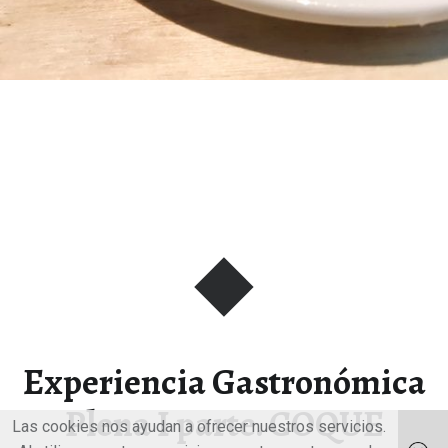
Experiencia Gastronómica
Plena I parte. COQUE
Las cookies nos ayudan a ofrecer nuestros servicios.