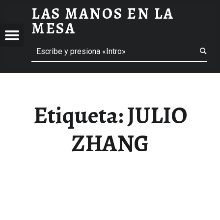
LAS MANOS EN LA
JULIO ZHANG ARCHIVOS - LAS MANOS EN LA MESA
MESA
Menú
Buscar
BLOG DE GASTRONOMÍA Y EXPERIENCIAS GASTRONÓMICAS
OS
A
 GASTRONÓMICAS
Etiqueta:
JULIO
ZHANG