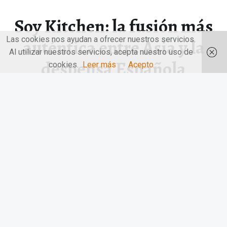
Soy Kitchen: la fusión más
Las cookies nos ayudan a ofrecer nuestros servicios.
auténtica entre Asia y la
Al utilizar nuestros servicios, acepta nuestro uso de
despensa Española
cookies.
Leer más
Acepto
Soy Kitchen: la fusión más auténtica entre Asia y la
despensa Española.…
“Soy Kitchen: la fusión más auténtica entre Asia y la despensa Española”
Continuar leyendo
…
© 2026
LAS MANOS EN LA MESA
|
Utilizando
el tema
Receptar
para
WordPress
.
|
Volver