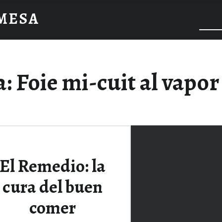
 MESA
a:
Foie mi-cuit al vapo
El Remedio: la
cura del buen
comer