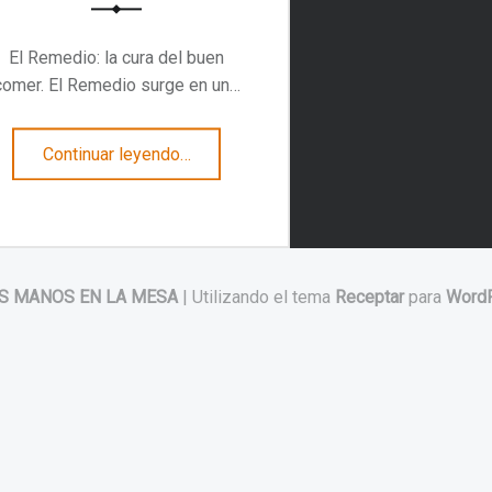
El Remedio: la cura del buen
comer. El Remedio surge en un…
“El Remedio: la cura del buen comer”
Continuar leyendo
…
S MANOS EN LA MESA
|
Utilizando el tema
Receptar
para
Word