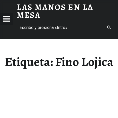
LAS MANOS EN LA
FINO LOJICA ARCHIVOS - LAS MANOS EN LA MESA
MESA
Menú
Buscar
BLOG DE GASTRONOMÍA Y EXPERIENCIAS GASTRONÓMICAS
OS
A
 GASTRONÓMICAS
Etiqueta:
Fino Lojica