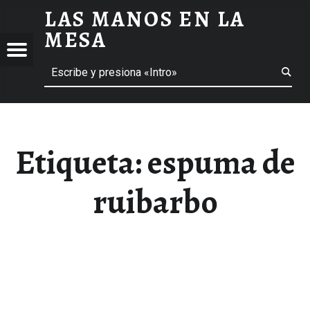
LAS MANOS EN LA
ESPUMA DE RUIBARBO ARCHIVOS - LAS MANOS EN LA MESA
MESA
Menú
Buscar
BLOG DE GASTRONOMÍA Y EXPERIENCIAS GASTRONÓMICAS
OS
A
 GASTRONÓMICAS
Etiqueta:
espuma de
ruibarbo