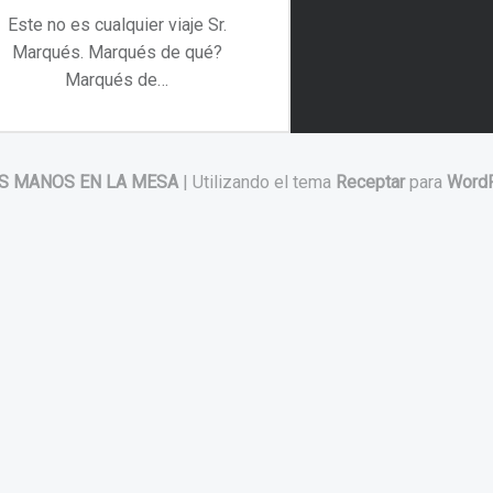
Este no es cualquier viaje Sr.
Marqués. Marqués de qué?
Marqués de…
“Este no es cualquier viaje Sr. Marqués”
Continuar leyendo
…
S MANOS EN LA MESA
|
Utilizando el tema
Receptar
para
Word