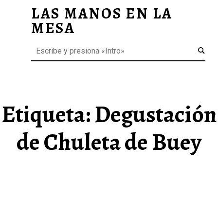
LAS MANOS EN LA
DEGUSTACIÓN DE CHULETA DE BUEY ARCHIVOS - LAS MANOS EN LA MESA
MESA
Menú
Buscar
BLOG DE GASTRONOMÍA Y EXPERIENCIAS GASTRONÓMICAS
OS
A
 GASTRONÓMICAS
Etiqueta:
Degustación
de Chuleta de Buey