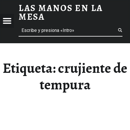
LAS MANOS EN LA
CRUJIENTE DE TEMPURA ARCHIVOS - LAS MANOS EN LA MESA
MESA
Menú
Buscar
BLOG DE GASTRONOMÍA Y EXPERIENCIAS GASTRONÓMICAS
OS
A
 GASTRONÓMICAS
Etiqueta:
crujiente de
tempura