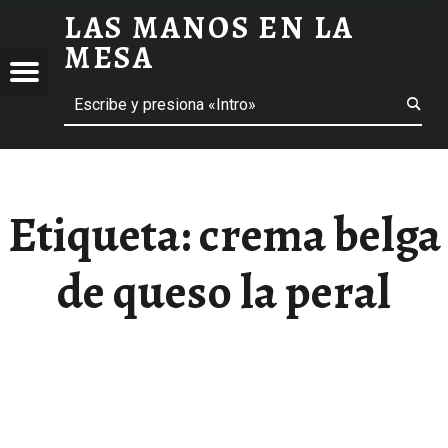
LAS MANOS EN LA
CREMA BELGA DE QUESO LA PERAL ARCHIVOS - LAS MANOS EN LA MESA
MESA
Menú
Buscar
BLOG DE GASTRONOMÍA Y EXPERIENCIAS GASTRONÓMICAS
OS
A
 GASTRONÓMICAS
Etiqueta:
crema belga
de queso la peral