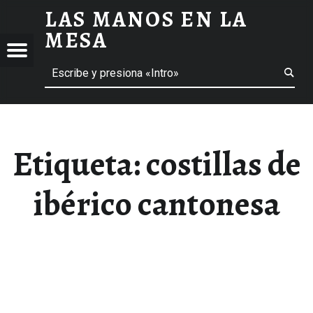
LAS MANOS EN LA
COSTILLAS DE IBÉRICO CANTONESA ARCHIVOS - LAS MANOS EN LA MESA
MESA
Menú
Buscar
BLOG DE GASTRONOMÍA Y EXPERIENCIAS GASTRONÓMICAS
OS
A
 GASTRONÓMICAS
Etiqueta:
costillas de
ibérico cantonesa