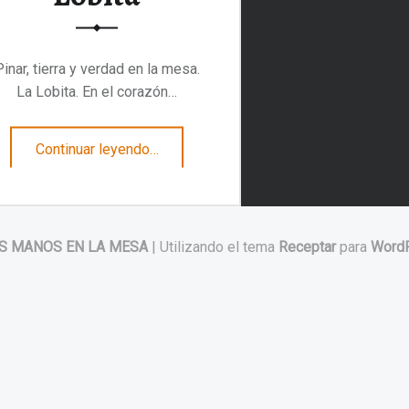
Pinar, tierra y verdad en la mesa.
La Lobita. En el corazón…
“Pinar, tierra y verdad en la mesa. La Lobita”
Continuar leyendo
…
S MANOS EN LA MESA
|
Utilizando el tema
Receptar
para
Word