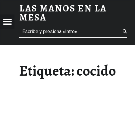
LAS MANOS EN LA
COCIDO ARCHIVOS - LAS MANOS EN LA MESA
MESA
Menú
Buscar
BLOG DE GASTRONOMÍA Y EXPERIENCIAS GASTRONÓMICAS
OS
A
 GASTRONÓMICAS
Etiqueta:
cocido