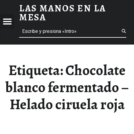
LAS MANOS EN LA
CHOCOLATE BLANCO FERMENTADO - HELADO CIRUELA ROJA ARCHIVOS - LAS MANOS EN LA MESA
MESA
Menú
Buscar
BLOG DE GASTRONOMÍA Y EXPERIENCIAS GASTRONÓMICAS
OS
A
 GASTRONÓMICAS
Etiqueta:
Chocolate
blanco fermentado –
Helado ciruela roja