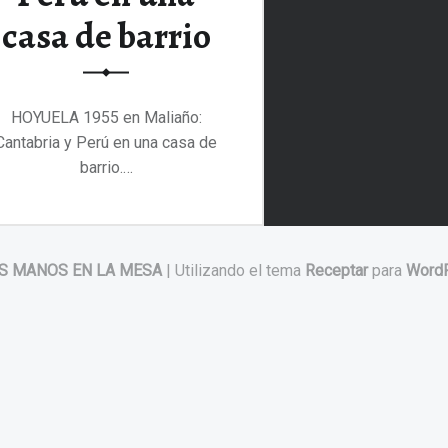
casa de barrio
HOYUELA 1955 en Maliaño:
Cantabria y Perú en una casa de
barrio.…
“HOYUELA 1955 en Maliaño: Cantabria y Perú en una casa de barrio”
Continuar leyendo
…
S MANOS EN LA MESA
|
Utilizando el tema
Receptar
para
Word