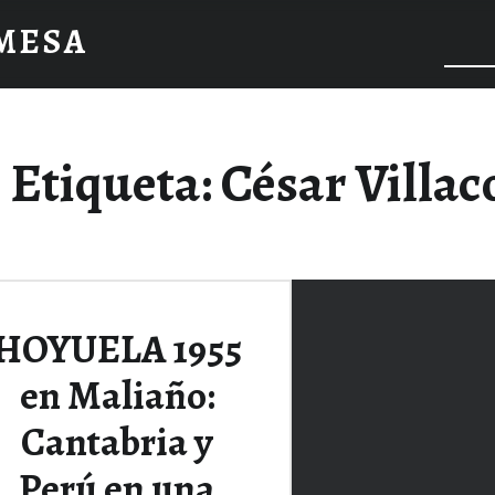
 MESA
Etiqueta:
César Villac
HOYUELA 1955
en Maliaño:
Cantabria y
Perú en una