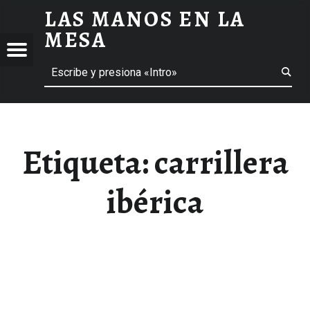
LAS MANOS EN LA
CARRILLERA IBÉRICA ARCHIVOS - LAS MANOS EN LA MESA
MESA
Menú
Buscar
BLOG DE GASTRONOMÍA Y EXPERIENCIAS GASTRONÓMICAS
OS
A
 GASTRONÓMICAS
Etiqueta:
carrillera
ibérica